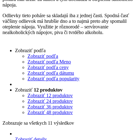
nápoja.
Odlievky tieto poháre sa skladajú iba z jednej časti. Spodná časť
väčšiny odlievok má hrubšie dno a to najmä preto aby spomalil
oteplenie nápoja. Využitie je rôznorodé – servírovanie
nealkoholických nápojov, piva či tvrdého alkoholu.
Zobraziť podľa
Zobraziť podľa
Zobraziť podľa Meno
Zobraziť podľa ceny
Zobraziť podľa dátumu
Zobraziť podľa popularity
Zobraziť
12 produktov
Zobraziť
12 produktov
Zobraziť
24 produktov
Zobraziť
36 produktov
Zobraziť
48 produktov
Zobrazuje sa všetkych 11 výsledkov
Zobraziť detaily