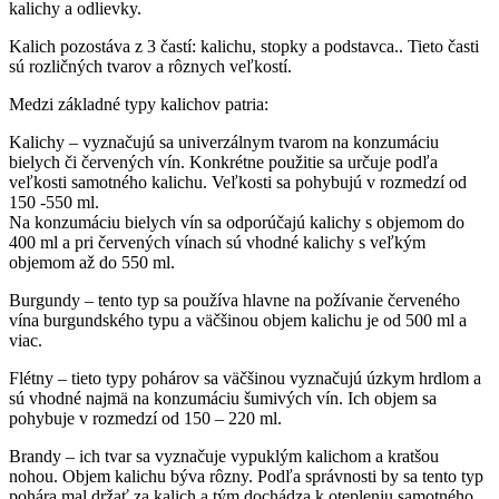
kalichy a odlievky.
Kalich pozostáva z 3 častí: kalichu, stopky a podstavca.. Tieto časti
sú rozličných tvarov a rôznych veľkostí.
Medzi základné typy kalichov patria:
Kalichy – vyznačujú sa univerzálnym tvarom na konzumáciu
bielych či červených vín. Konkrétne použitie sa určuje podľa
veľkosti samotného kalichu. Veľkosti sa pohybujú v rozmedzí od
150 -550 ml.
Na konzumáciu bielych vín sa odporúčajú kalichy s objemom do
400 ml a pri červených vínach sú vhodné kalichy s veľkým
objemom až do 550 ml.
Burgundy – tento typ sa používa hlavne na požívanie červeného
vína burgundského typu a väčšinou objem kalichu je od 500 ml a
viac.
Flétny – tieto typy pohárov sa väčšinou vyznačujú úzkym hrdlom a
sú vhodné najmä na konzumáciu šumivých vín. Ich objem sa
pohybuje v rozmedzí od 150 – 220 ml.
Brandy – ich tvar sa vyznačuje vypuklým kalichom a kratšou
nohou. Objem kalichu býva rôzny. Podľa správnosti by sa tento typ
pohára mal držať za kalich a tým dochádza k otepleniu samotného