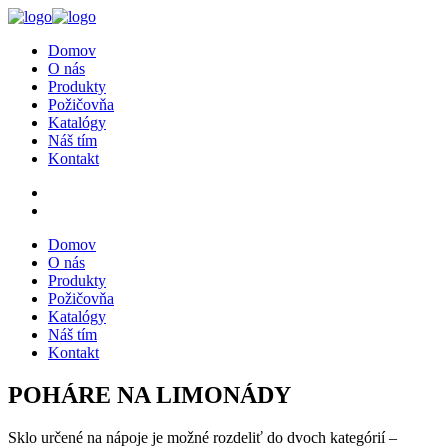
Domov
O nás
Produkty
Požičovňa
Katalógy
Náš tím
Kontakt
Domov
O nás
Produkty
Požičovňa
Katalógy
Náš tím
Kontakt
POHÁRE NA LIMONÁDY
Sklo určené na nápoje je možné rozdeliť do dvoch kategórií –