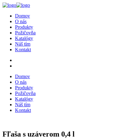
Domov
O nás
Produkty
Požičovňa
Katalógy
Náš tím
Kontakt
Domov
O nás
Produkty
Požičovňa
Katalógy
Náš tím
Kontakt
Fľaša s uzáverom 0,4 l