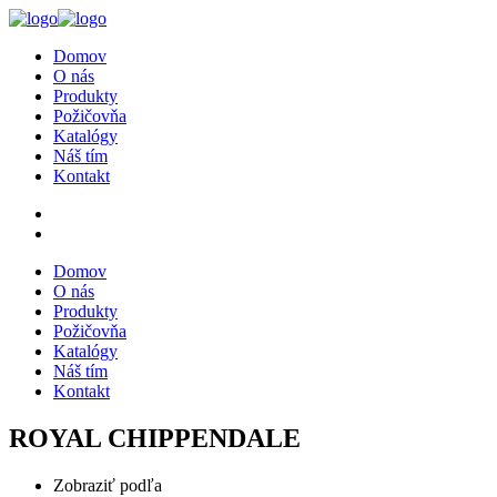
Domov
O nás
Produkty
Požičovňa
Katalógy
Náš tím
Kontakt
Domov
O nás
Produkty
Požičovňa
Katalógy
Náš tím
Kontakt
ROYAL CHIPPENDALE
Zobraziť podľa