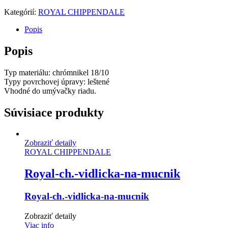
Kategórií:
ROYAL CHIPPENDALE
Popis
Popis
Typ materiálu: chrómnikel 18/10
Typy povrchovej úpravy: leštené
Vhodné do umývačky riadu.
Súvisiace produkty
Zobraziť detaily
ROYAL CHIPPENDALE
Royal-ch.-vidlicka-na-mucnik
Royal-ch.-vidlicka-na-mucnik
Zobraziť detaily
Viac info