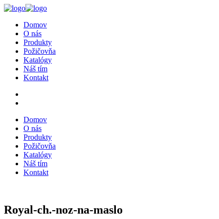
Domov
O nás
Produkty
Požičovňa
Katalógy
Náš tím
Kontakt
Domov
O nás
Produkty
Požičovňa
Katalógy
Náš tím
Kontakt
Royal-ch.-noz-na-maslo