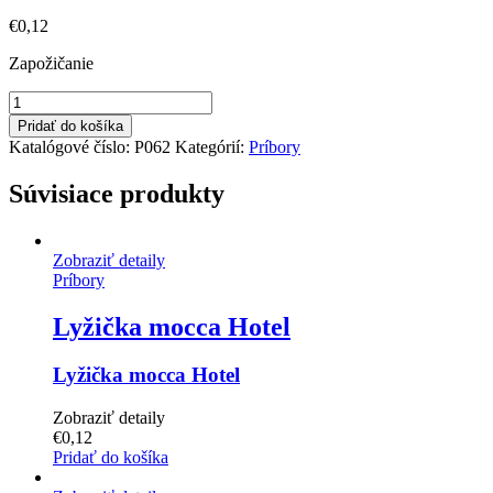
€
0,12
Zapožičanie
množstvo
Lyžička
Pridať do košíka
na
Katalógové číslo:
P062
Kategórií:
Príbory
kávu
a
Súvisiace produkty
čaj
Hotel
Zobraziť detaily
Príbory
Lyžička mocca Hotel
Lyžička mocca Hotel
Zobraziť detaily
€
0,12
Pridať do košíka