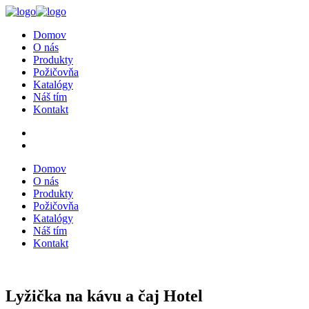
Domov
O nás
Produkty
Požičovňa
Katalógy
Náš tím
Kontakt
Domov
O nás
Produkty
Požičovňa
Katalógy
Náš tím
Kontakt
Lyžička na kávu a čaj Hotel