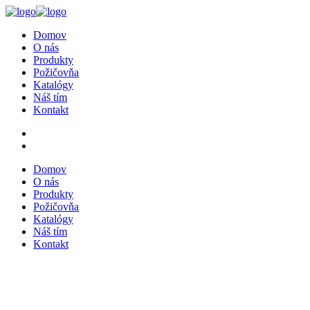
Domov
O nás
Produkty
Požičovňa
Katalógy
Náš tím
Kontakt
Domov
O nás
Produkty
Požičovňa
Katalógy
Náš tím
Kontakt