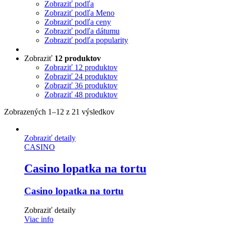
Zobraziť podľa
Zobraziť podľa Meno
Zobraziť podľa ceny
Zobraziť podľa dátumu
Zobraziť podľa popularity
Zobraziť
12 produktov
Zobraziť
12 produktov
Zobraziť
24 produktov
Zobraziť
36 produktov
Zobraziť
48 produktov
Zobrazených 1–12 z 21 výsledkov
Zobraziť detaily
CASINO
Casino lopatka na tortu
Casino lopatka na tortu
Zobraziť detaily
Viac info