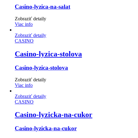
Casino-lyzica-na-salat
Zobraziť detaily
Viac info
Zobraziť detaily
CASINO
Casino-lyzica-stolova
Casino-lyzica-stolova
Zobraziť detaily
Viac info
Zobraziť detaily
CASINO
Casino-lyzicka-na-cukor
Casino-lyzicka-na-cukor