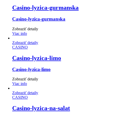
Casino-lyzica-gurmanska
Casino-lyzica-gurmanska
Zobraziť detaily
Viac info
Zobraziť detaily
CASINO
Casino-lyzica-limo
Casino-lyzica-limo
Zobraziť detaily
Viac info
Zobraziť detaily
CASINO
Casino-lyzica-na-salat