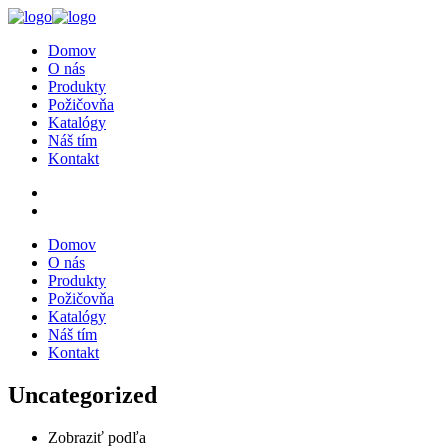
Domov
O nás
Produkty
Požičovňa
Katalógy
Náš tím
Kontakt
Domov
O nás
Produkty
Požičovňa
Katalógy
Náš tím
Kontakt
Uncategorized
Zobraziť podľa