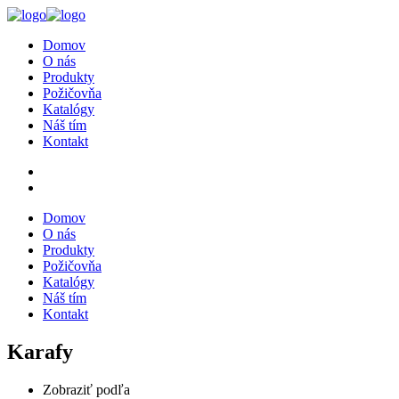
Domov
O nás
Produkty
Požičovňa
Katalógy
Náš tím
Kontakt
Domov
O nás
Produkty
Požičovňa
Katalógy
Náš tím
Kontakt
Karafy
Zobraziť podľa