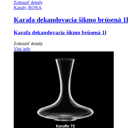
Zobraziť detaily
Karafy, RONA
Karafa dekandovacia šikmo brúsená 1
Karafa dekandovacia šikmo brúsená 1l
Zobraziť detaily
Viac info