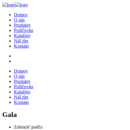
Domov
O nás
Produkty
Požičovňa
Katalógy
Náš tím
Kontakt
Domov
O nás
Produkty
Požičovňa
Katalógy
Náš tím
Kontakt
Gala
Zobraziť podľa