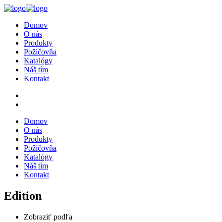
Domov
O nás
Produkty
Požičovňa
Katalógy
Náš tím
Kontakt
Domov
O nás
Produkty
Požičovňa
Katalógy
Náš tím
Kontakt
Edition
Zobraziť podľa