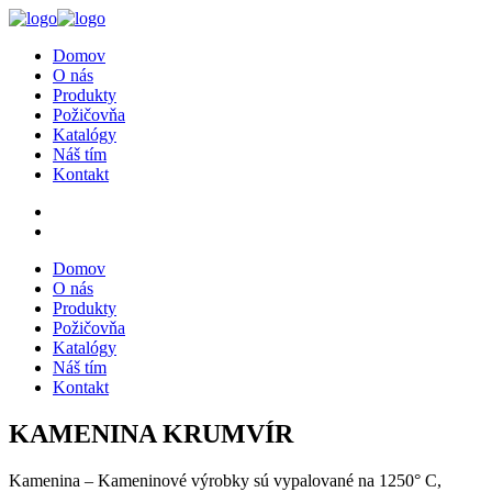
Domov
O nás
Produkty
Požičovňa
Katalógy
Náš tím
Kontakt
Domov
O nás
Produkty
Požičovňa
Katalógy
Náš tím
Kontakt
KAMENINA KRUMVÍR
Kamenina – Kameninové výrobky sú vypalované na 1250° C,