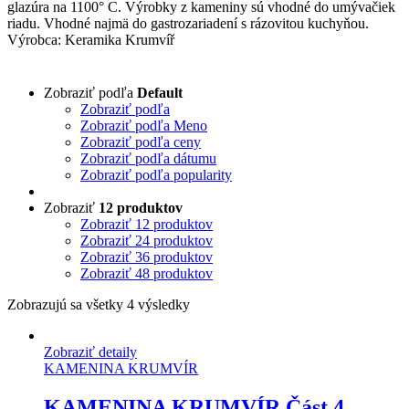
glazúra na 1100° C. Výrobky z kameniny sú vhodné do umývačiek
riadu. Vhodné najmä do gastrozariadení s rázovitou kuchyňou.
Výrobca: Keramika Krumvíř
Zobraziť podľa
Default
Zobraziť podľa
Zobraziť podľa Meno
Zobraziť podľa ceny
Zobraziť podľa dátumu
Zobraziť podľa popularity
Zobraziť
12 produktov
Zobraziť
12 produktov
Zobraziť
24 produktov
Zobraziť
36 produktov
Zobraziť
48 produktov
Zobrazujú sa všetky 4 výsledky
Zobraziť detaily
KAMENINA KRUMVÍR
KAMENINA KRUMVÍR Část 4