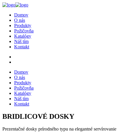
Domov
O nás
Produkty
Požičovňa
Katalógy
Náš tím
Kontakt
Domov
O nás
Produkty
Požičovňa
Katalógy
Náš tím
Kontakt
BRIDLICOVÉ DOSKY
Prezentačné dosky prírodného typu na elegantné servírovanie