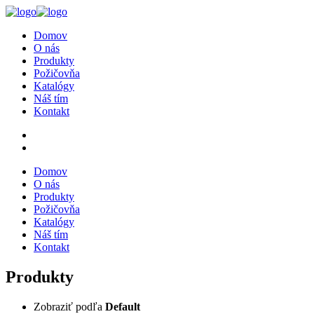
Domov
O nás
Produkty
Požičovňa
Katalógy
Náš tím
Kontakt
Domov
O nás
Produkty
Požičovňa
Katalógy
Náš tím
Kontakt
Produkty
Zobraziť podľa
Default