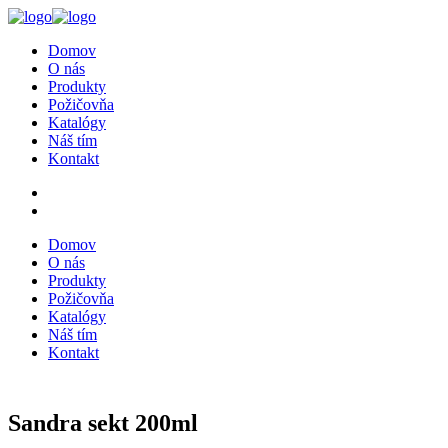
Domov
O nás
Produkty
Požičovňa
Katalógy
Náš tím
Kontakt
Domov
O nás
Produkty
Požičovňa
Katalógy
Náš tím
Kontakt
Sandra sekt 200ml