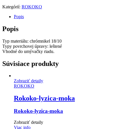
Kategórií:
ROKOKO
Popis
Popis
Typ materiálu: chrómnikel 18/10
Typy povrchovej úpravy: leštené
Vhodné do umývačky riadu.
Súvisiace produkty
Zobraziť detaily
ROKOKO
Rokoko-lyzica-moka
Rokoko-lyzica-moka
Zobraziť detaily
Viac info