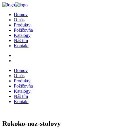
Domov
O nás
Produkty
Požičovňa
Katalógy
Náš tím
Kontakt
Domov
O nás
Produkty
Požičovňa
Katalógy
Náš tím
Kontakt
Rokoko-noz-stolovy