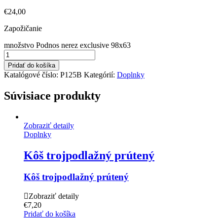
€
24,00
Zapožičanie
množstvo Podnos nerez exclusive 98x63
Pridať do košíka
Katalógové číslo:
P125B
Kategórií:
Doplnky
Súvisiace produkty
Zobraziť detaily
Doplnky
Kôš trojpodlažný prútený
Kôš trojpodlažný prútený
Zobraziť detaily
€
7,20
Pridať do košíka