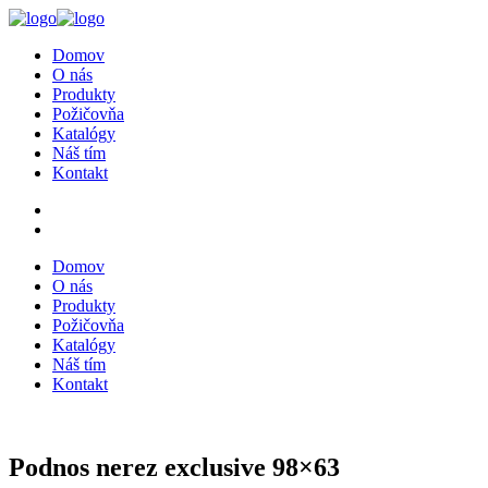
Domov
O nás
Produkty
Požičovňa
Katalógy
Náš tím
Kontakt
Domov
O nás
Produkty
Požičovňa
Katalógy
Náš tím
Kontakt
Podnos nerez exclusive 98×63