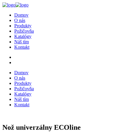
Domov
O nás
Produkty
Požičovňa
Katalógy
Náš tím
Kontakt
Domov
O nás
Produkty
Požičovňa
Katalógy
Náš tím
Kontakt
Nož univerzálny ECOline