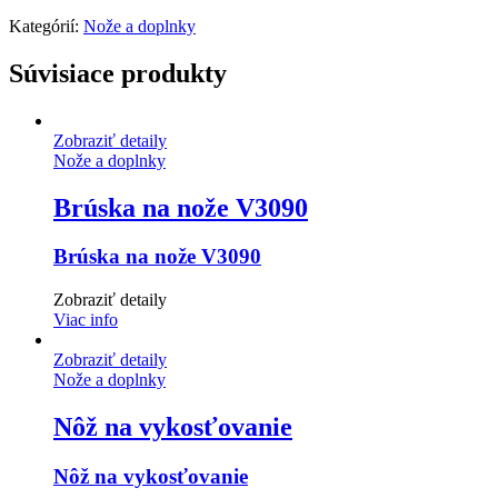
Kategórií:
Nože a doplnky
Súvisiace produkty
Zobraziť detaily
Nože a doplnky
Brúska na nože V3090
Brúska na nože V3090
Zobraziť detaily
Viac info
Zobraziť detaily
Nože a doplnky
Nôž na vykosťovanie
Nôž na vykosťovanie