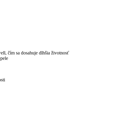
ll, čím sa dosahuje dlhšia životnosť
epele
sti