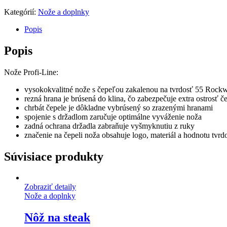
Kategórií:
Nože a doplnky
Popis
Popis
Nože Profi-Line:
vysokokvalitné nože s čepeľou zakalenou na tvrdosť 55 Rockwe
rezná hrana je brúsená do klina, čo zabezpečuje extra ostrosť č
chrbát čepele je dôkladne vybrúsený so zrazenými hranami
spojenie s držadlom zaručuje optimálne vyváženie noža
zadná ochrana držadla zabraňuje vyšmyknutiu z ruky
značenie na čepeli noža obsahuje logo, materiál a hodnotu tvrdo
Súvisiace produkty
Zobraziť detaily
Nože a doplnky
Nôž na steak