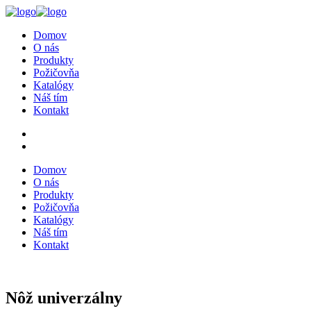
Domov
O nás
Produkty
Požičovňa
Katalógy
Náš tím
Kontakt
Domov
O nás
Produkty
Požičovňa
Katalógy
Náš tím
Kontakt
Nôž univerzálny