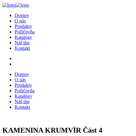
Domov
O nás
Produkty
Požičovňa
Katalógy
Náš tím
Kontakt
Domov
O nás
Produkty
Požičovňa
Katalógy
Náš tím
Kontakt
KAMENINA KRUMVÍR Část 4