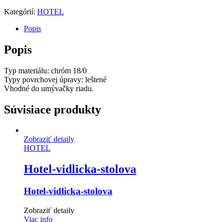
Kategórií:
HOTEL
Popis
Popis
Typ materiálu: chróm 18/0
Typy povrchovej úpravy: leštené
Vhodné do umývačky riadu.
Súvisiace produkty
Zobraziť detaily
HOTEL
Hotel-vidlicka-stolova
Hotel-vidlicka-stolova
Zobraziť detaily
Viac info