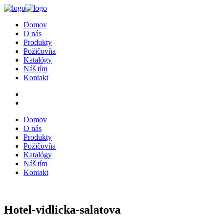
Domov
O nás
Produkty
Požičovňa
Katalógy
Náš tím
Kontakt
Domov
O nás
Produkty
Požičovňa
Katalógy
Náš tím
Kontakt
Hotel-vidlicka-salatova