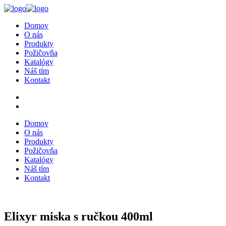
Domov
O nás
Produkty
Požičovňa
Katalógy
Náš tím
Kontakt
Domov
O nás
Produkty
Požičovňa
Katalógy
Náš tím
Kontakt
Elixyr miska s ručkou 400ml