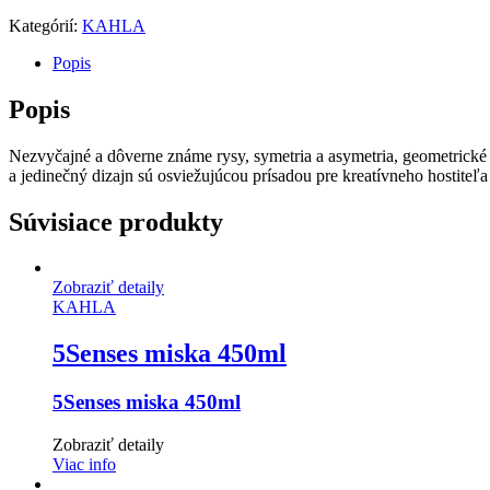
Kategórií:
KAHLA
Popis
Popis
Nezvyčajné a dôverne známe rysy, symetria a asymetria, geometrické
a jedinečný dizajn sú osviežujúcou prísadou pre kreatívneho hostiteľ
Súvisiace produkty
Zobraziť detaily
KAHLA
5Senses miska 450ml
5Senses miska 450ml
Zobraziť detaily
Viac info