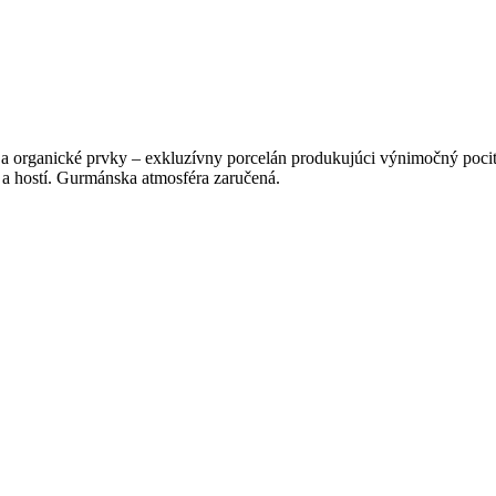
 a organické prvky – exkluzívny porcelán produkujúci výnimočný pocit 
a a hostí. Gurmánska atmosféra zaručená.