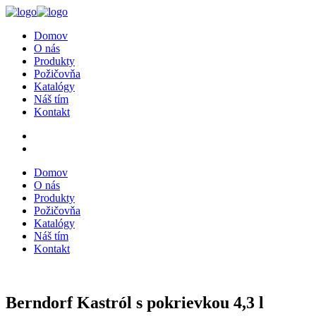
Domov
O nás
Produkty
Požičovňa
Katalógy
Náš tím
Kontakt
Domov
O nás
Produkty
Požičovňa
Katalógy
Náš tím
Kontakt
Berndorf Kastról s pokrievkou 4,3 l