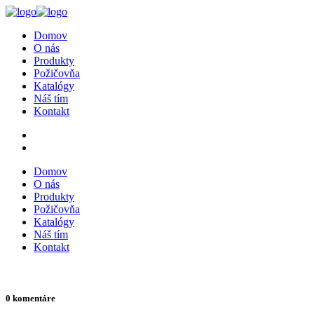
Domov
O nás
Produkty
Požičovňa
Katalógy
Náš tím
Kontakt
Domov
O nás
Produkty
Požičovňa
Katalógy
Náš tím
Kontakt
0 komentáre