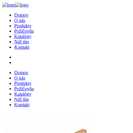
Domov
O nás
Produkty
Požičovňa
Katalógy
Náš tím
Kontakt
Domov
O nás
Produkty
Požičovňa
Katalógy
Náš tím
Kontakt