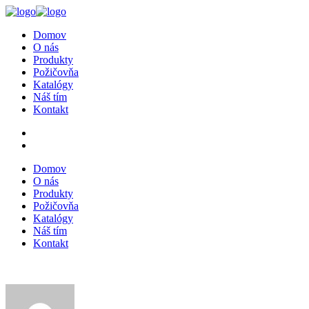
Domov
O nás
Produkty
Požičovňa
Katalógy
Náš tím
Kontakt
Domov
O nás
Produkty
Požičovňa
Katalógy
Náš tím
Kontakt