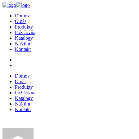
Domov
O nás
Produkty
Požičovňa
Katalógy
Náš tím
Kontakt
Domov
O nás
Produkty
Požičovňa
Katalógy
Náš tím
Kontakt