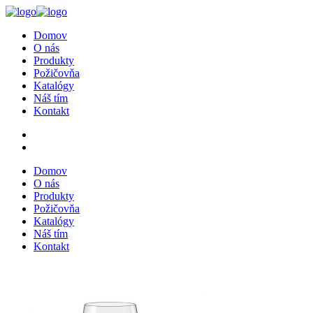
Domov
O nás
Produkty
Požičovňa
Katalógy
Náš tím
Kontakt
Domov
O nás
Produkty
Požičovňa
Katalógy
Náš tím
Kontakt