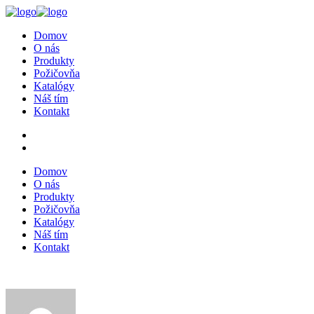
Domov
O nás
Produkty
Požičovňa
Katalógy
Náš tím
Kontakt
Domov
O nás
Produkty
Požičovňa
Katalógy
Náš tím
Kontakt