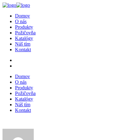
Domov
O nás
Produkty
Požičovňa
Katalógy
Náš tím
Kontakt
Domov
O nás
Produkty
Požičovňa
Katalógy
Náš tím
Kontakt