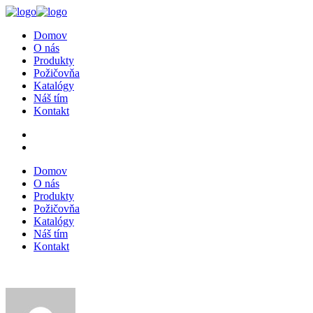
Domov
O nás
Produkty
Požičovňa
Katalógy
Náš tím
Kontakt
Domov
O nás
Produkty
Požičovňa
Katalógy
Náš tím
Kontakt