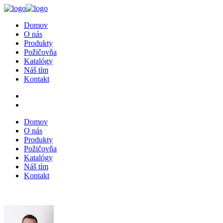
Domov
O nás
Produkty
Požičovňa
Katalógy
Náš tím
Kontakt
Domov
O nás
Produkty
Požičovňa
Katalógy
Náš tím
Kontakt