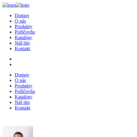
Domov
O nás
Produkty
Požičovňa
Katalógy
Náš tím
Kontakt
Domov
O nás
Produkty
Požičovňa
Katalógy
Náš tím
Kontakt