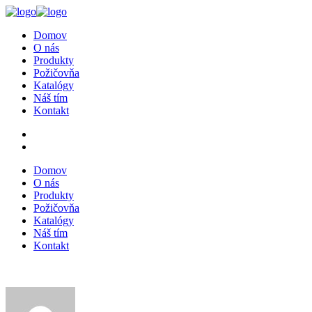
Domov
O nás
Produkty
Požičovňa
Katalógy
Náš tím
Kontakt
Domov
O nás
Produkty
Požičovňa
Katalógy
Náš tím
Kontakt